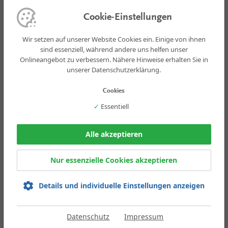
Trassierung für einen Begegnungsfall
PKW/PKW. Aus
Cookie-Einstellungen
entwässerungstechnischen Gründen
wurde ein Dachprofil mit 2,5 %-
Wir setzen auf unserer Website Cookies ein. Einige von ihnen
Querneigung gewählt. Über die Bord-
sind essenziell, während andere uns helfen unser
und Rinnenanlage wird die Brücke in vier
Onlineangebot zu verbessern. Nähere Hinweise erhalten Sie in
Straßenabläufen entwässert.
unserer Datenschutzerklärung.
Der neue Rahmendurchlass wurde so
bemessen, dass die Tragfähigkeit und
Cookies
Dauerhaftigkeit gegenüber der alten
✓
Essentiell
Brücke aufgrund der Bauweise als
Stahlbetonfertigteil verbessert wird.
Alle akzeptieren
Kompetenz by
Thalen
Entdecken Sie unsere Projekte
Nur essenzielle Cookies akzeptieren
Details und individuelle Einstellungen anzeigen
Die Thalen Consult GmbH ist Teil der
Thalen Gruppe
THALEN GRUNDSTÜCKSGESELLSCHAFT MBH
|
THALEN CONSULT GMBH
|
Datenschutz
Impressum
THALEN SAND GMBH