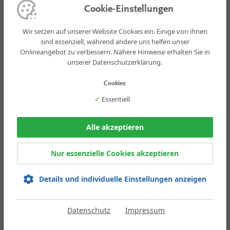
Umweltbericht
Cookie-Einstellungen
Quelle Kartengrundlage:
Auszug aus den Geobasisdaten des
Wir setzen auf unserer Website Cookies ein. Einige von ihnen
Landesamtes für Geoinformation und
sind essenziell, während andere uns helfen unser
Landesvermessung Niedersachsen, ©
Onlineangebot zu verbessern. Nähere Hinweise erhalten Sie in
2018 LGLN
unserer Datenschutzerklärung.
— DETAILS EINBLENDEN
Cookies
✓
Essentiell
Entdecken Sie unsere Projekte!
Alle akzeptieren
Die Thalen Consult GmbH ist Teil der
Nur essenzielle Cookies akzeptieren
Thalen Gruppe
Details und individuelle Einstellungen anzeigen
THALEN GRUNDSTÜCKSGESELLSCHAFT MBH
|
THALEN CONSULT GMBH
|
Datenschutz
Impressum
THALEN SAND GMBH
IMPRESSUM
DATENSCHUTZ