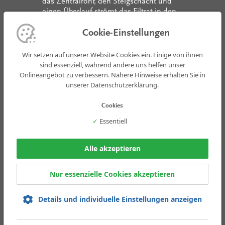
das Zentralrohr, den Steigschacht und
einen Überlauf strömt das Filtrat in den
Ablauf. Mit zunehmendem
Feststoffrückhalt des Filtertuches steigt
Cookie-Einstellungen
der hydraulische Widerstand der
Filteranlage und damit der
Wir setzen auf unserer Website Cookies ein. Einige von ihnen
Rohwasserspiegel im Filterbehälter. Wird
sind essenziell, während andere uns helfen unser
eine Spiegeldifferenz zwischen
Onlineangebot zu verbessern. Nähere Hinweise erhalten Sie in
Rohwasserspiegel und Reinwasserspiegel
unserer Datenschutzerklärung.
von 25 cm erreicht, wird die
Filterreinigung zeitabhängig ausgelöst.
Cookies
Der Scheibenfilter wird langsam gedreht
✓
Essentiell
und die abgelagerten Feststoffe werden
über die Absaugeinrichtungen entfernt.
Alle akzeptieren
Kompetenz by
Thalen
Entdecken Sie unsere Projekte
Nur essenzielle Cookies akzeptieren
Details und individuelle Einstellungen anzeigen
Die Thalen Consult GmbH ist Teil der
Thalen Gruppe
THALEN GRUNDSTÜCKSGESELLSCHAFT MBH
|